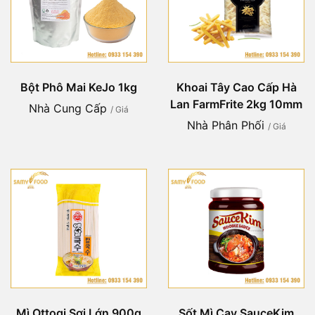
Bột Phô Mai KeJo 1kg
Khoai Tây Cao Cấp Hà
Lan FarmFrite 2kg 10mm
Nhà Cung Cấp
/ Giá
Nhà Phân Phối
/ Giá
Mì Ottogi Sợi Lớn 900g
Sốt Mì Cay SauceKim