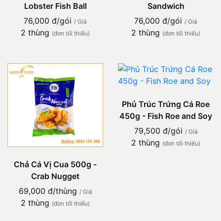
Lobster Fish Ball
Sandwich
76,000 đ/gói
76,000 đ/gói
/ Giá
/ Giá
2 thùng
2 thùng
(đơn tối thiểu)
(đơn tối thiểu)
Phủ Trúc Trứng Cá Roe
450g - Fish Roe and Soy
79,500 đ/gói
/ Giá
2 thùng
(đơn tối thiểu)
Chả Cá Vị Cua 500g -
Crab Nugget
69,000 đ/thùng
/ Giá
2 thùng
(đơn tối thiểu)