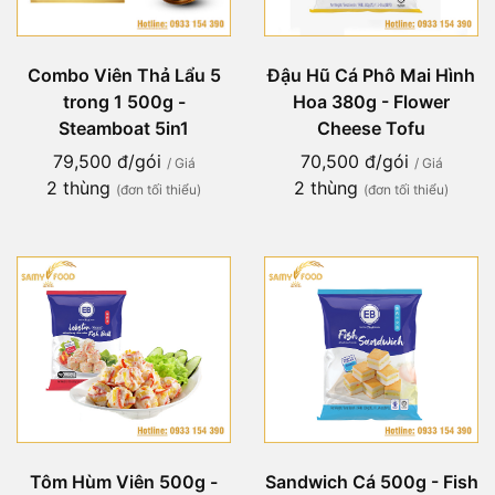
Combo Viên Thả Lẩu 5
Đậu Hũ Cá Phô Mai Hình
trong 1 500g -
Hoa 380g - Flower
Steamboat 5in1
Cheese Tofu
79,500 đ/gói
70,500 đ/gói
/ Giá
/ Giá
2 thùng
2 thùng
(đơn tối thiểu)
(đơn tối thiểu)
Tôm Hùm Viên 500g -
Sandwich Cá 500g - Fish