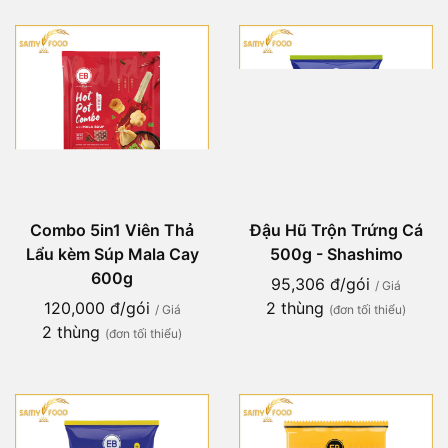
Combo 5in1 Viên Thả
Đậu Hũ Trộn Trứng Cá
Lẩu kèm Súp Mala Cay
500g - Shashimo
600g
95,306 đ/gói
/ Giá
120,000 đ/gói
2 thùng
/ Giá
(đơn tối thiểu)
2 thùng
(đơn tối thiểu)