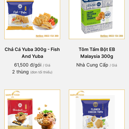
Chả Cá Yuba 300g - Fish
Tôm Tẩm Bột EB
And Yuba
Malaysia 300g
61,500 đ/gói
Nhà Cung Cấp
/ Giá
/ Giá
2 thùng
(đơn tối thiểu)