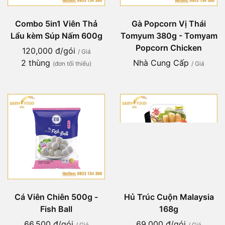
Combo 5in1 Viên Thả
Gà Popcorn Vị Thái
Lẩu kèm Súp Nấm 600g
Tomyum 380g - Tomyam
Popcorn Chicken
120,000 đ/gói
/ Giá
2 thùng
Nhà Cung Cấp
(đơn tối thiểu)
/ Giá
Cá Viên Chiên 500g -
Hủ Trúc Cuộn Malaysia
Fish Ball
168g
66,500 đ/gói
69,000 đ/gói
/ Giá
/ Giá