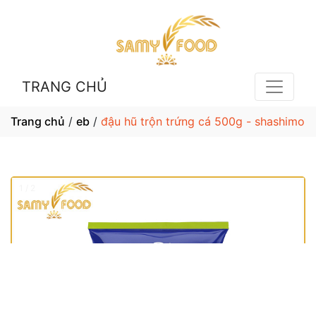
TRANG CHỦ
Trang chủ
/
eb
/
đậu hũ trộn trứng cá 500g - shashimo
1 / 2
❮
❯