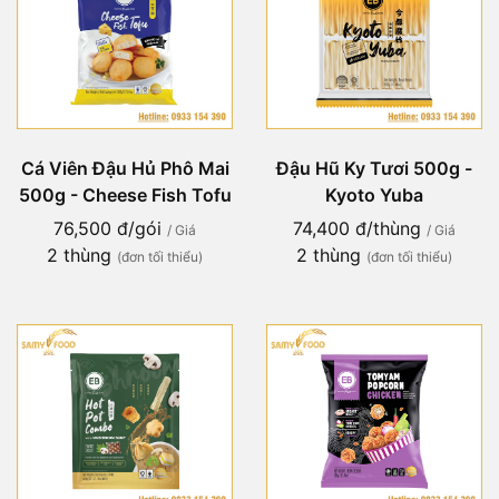
Cá Viên Đậu Hủ Phô Mai
Đậu Hũ Ky Tươi 500g -
500g - Cheese Fish Tofu
Kyoto Yuba
76,500 đ/gói
74,400 đ/thùng
/ Giá
/ Giá
2 thùng
2 thùng
(đơn tối thiểu)
(đơn tối thiểu)