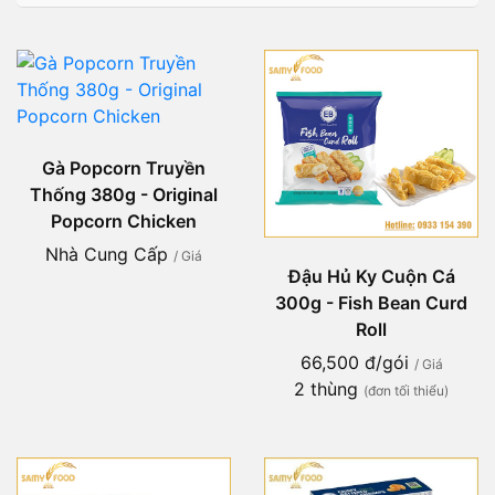
Gà Popcorn Truyền
Thống 380g - Original
Popcorn Chicken
Nhà Cung Cấp
/ Giá
Đậu Hủ Ky Cuộn Cá
300g - Fish Bean Curd
Roll
66,500 đ/gói
/ Giá
2 thùng
(đơn tối thiểu)